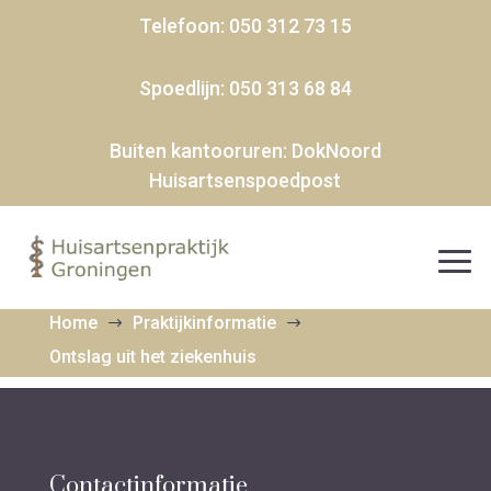
Telefoon:
050 312 73 15
Spoedlijn:
050 313 68 84
Buiten kantooruren:
DokNoord
Huisartsenspoedpost
Home
Praktijkinformatie
$
$
Ontslag uit het ziekenhuis
Contactinformatie