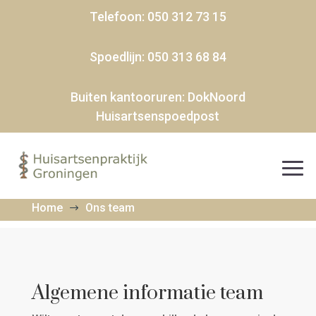
Telefoon:
050 312 73 15
Spoedlijn:
050 313 68 84
Buiten kantooruren:
DokNoord
Huisartsenspoedpost
Home
Ons team
$
Algemene informatie team